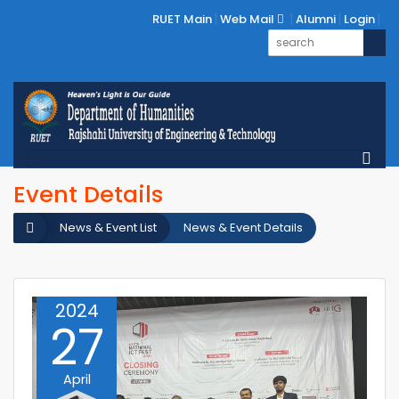
RUET Main
Web Mail
Alumni
Login
Event Details
News & Event List
News & Event Details
2024
27
April