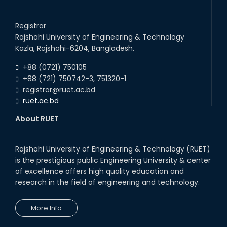
রুয়েটে পোস্ট গ্রাজুয়েট শিক্ষার্থীদের ওরিয়েন্টেশন অনুষ্ঠিত
Registrar
01st Apr, 24
Rajshahi University of Engineering & Technology
Kazla, Rajshahi-6204, Bangladesh.
+88 (0721) 750105
রুয়েটে কোলাবোরেটিভ মিট-২০২৪
+88 (721) 750742-3, 751320-1
20th Mar, 24
registrar@ruet.ac.bd
ruet.ac.bd
রুয়েটে স্নাতক ১ম বর্ষ সমন্বিত ভর্তি পরীক্ষা নিয়ে
আইনশৃঙ্খলা রক্ষাকারী বাহিনীর সাথে সমন্বয় সভা
About RUET
অনুষ্ঠ...
28th Feb, 24
Rajshahi University of Engineering & Technology (RUET)
is the prestigious public Engineering University & center
রুয়েটে গবেষণা প্রকল্পের অগ্রগতি বিষয়ক সেমিনার
অনুষ্ঠিত
of excellence offers high quality education and
research in the field of engineering and technology.
27th Feb, 24
More Info
রুয়েটে বিনম্র শ্রদ্ধায় মহান শহীদ দিবস ও আর্ন্তজাতিক
মাতৃভাষা দিবস পালিত