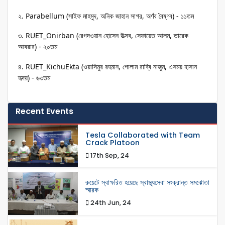
২. Parabellum (সাইফ মাহমুদ, অনিক জাহান সাগর, অর্ণব বৈষ্ণব) - ১১তম
৩. RUET_Onirban (রেগদওয়ান হোসেন উত্সব, সেফায়েত আলম, তারেক 
আবরার) - ২০তম
৪. RUET_KichuEkta (ওয়াসিমুর রহমান, গোলাম রাব্বি নাজুম, এসময় হাসান 
হৃদয়) - ৬৩তম
Recent Events
Tesla Collaborated with Team
Crack Platoon
17th Sep, 24
রুয়েটে স্বাক্ষরিত হয়েছে স্বাস্থ্যসেবা সংক্রান্ত সমঝোতা
স্মারক
24th Jun, 24