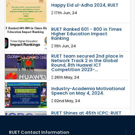
Happy Eid ul-Adha 2024, RUET
17th Jun, 24
RUET Ranked 601 - 800 in Times
Higher Education Impact
Ranking
11th Jun, 24
RUET team secured 2nd place in
Network Track 2 in the Global
Round, 8th Huawei ICT
Competition 2023-...
26th May, 24
Industry-Academia Motivational
Speech on May 4, 2024.
02nd May, 24
RUET Shines at 46th ICPC: RUET
seized the opportunity to
compete in this 46th global final
round.
RUET Contact Information
19th Apr, 24