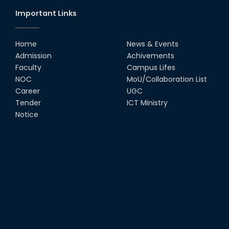
21st Feb, 24
Important Links
রুয়েটকে দেশের প্রথম গবেষণাভিত্তিক স্মার্ট
বিশ্ববিদ্যালয় হিসেবে গড়ে তোলা হবে
Home
News & Events
17th Feb, 24
Admission
Achivements
Faculty
Campus Lifes
NOC
MoU/Collaboration List
রুয়েটে পালিত হয়েছে জাতীয় গ্রন্থাগার দিবস
Career
UGC
05th Feb, 24
Tender
ICT Ministry
Notice
রুয়েটে সিটিজেন চার্টার বিষয়ক প্রশিক্ষণ কর্মশালা অনুষ্ঠিত
03rd Feb, 24